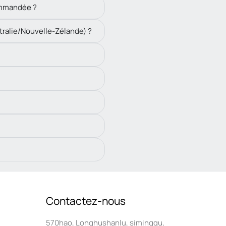
commandée ?
tralie/Nouvelle-Zélande) ?
Contactez-nous
570hao, Longhushanlu, simingqu,