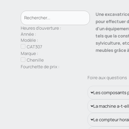
Une excavatrice
pour effectuer d
Heures d'ouverture :
d'un équipement
Année :
tels que la cons
Modèle :
sylviculture, et
CAT307
meubles grâce à
Marque :
Chenille
Fourchette de prix :
Foire aux questions
Les composants pr
La machine a-t-ell
Le compteur horai