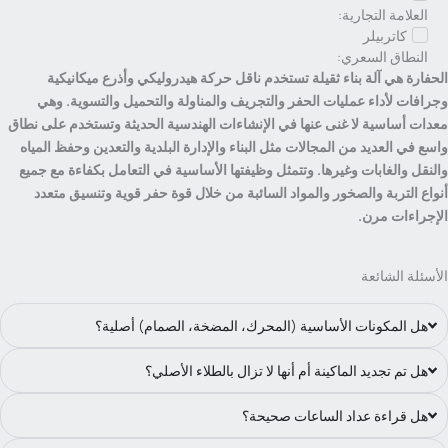
العلامة التجارية:
كاتربيلر
النطاق السعري:
لحفارة هي آلة بناء ثقيلة تستخدم ناقل حركة هيدروليكي وأذرع ميكانيكية
جرافات لأداء عمليات الحفر والتجريف والمناولة والتحميل والتسوية. وهي
عدات أساسية لا غنى عنها في الإنشاءات الهندسية الحديثة وتستخدم على نطاق
اسع في العديد من المجالات مثل البناء والإدارة البلدية والتعدين وحفظ المياه
النقل والغابات وغيرها. وتتمثل وظيفتها الأساسية في التعامل بكفاءة مع جميع
نواع التربة والصخور والمواد السائبة من خلال قوة حفر قوية وتنسيق متعدد
لإجراءات مرن.
لأسئلة الشائعة
هل المكونات الأساسية (المحرك، المضخة، الصمام) أصلية؟
هل تم تجديد الماكينة أم أنها لا تزال بالطلاء الأصلي؟
هل قراءة عداد الساعات صحيحة؟