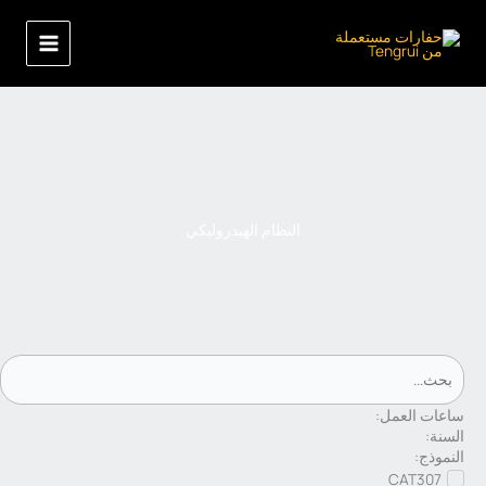
خطي
لى
لمحتوى
النظام الهيدروليكي
ساعات العمل:
السنة:
النموذج:
CAT307